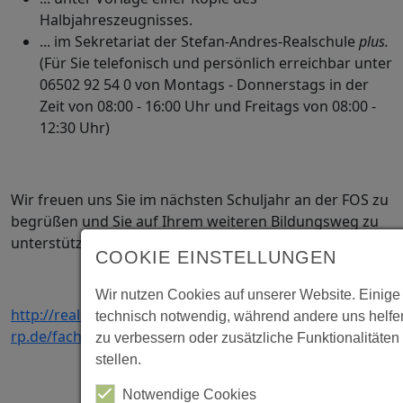
Halbjahreszeugnisses.
... im Sekretariat der Stefan-Andres-Realschule
plus.
(Für Sie telefonisch und persönlich erreichbar unter
06502 92 54 0 von Montags - Donnerstags in der
Zeit von 08:00 - 16:00 Uhr und Freitags von 08:00 -
12:30 Uhr)
Wir freuen uns Sie im nächsten Schuljahr an der FOS zu
begrüßen und Sie auf Ihrem weiteren Bildungsweg zu
unterstützen.
COOKIE EINSTELLUNGEN
Wir nutzen Cookies auf unserer Website. Einige
http://realschuleplus.bildung-
technisch notwendig, während andere uns helfe
rp.de/fachoberschule.html
zu verbessern oder zusätzliche Funktionalitäten
stellen.
Notwendige Cookies