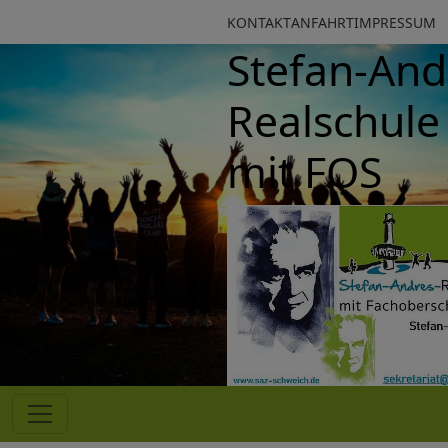
KONTAKT
ANFAHRT
IMPRESSUM
Stefan-Andre
Realschule p
mit FOS