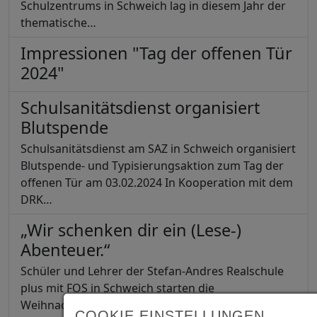
Schulzentrums in Schweich lag in diesem Jahr der
thematische…
Impressionen "Tag der offenen Tür
2024"
Schulsanitätsdienst organisiert
Blutspende
Schulsanitätsdienst am SAZ in Schweich organisiert
Blutspende- und Typisierungsaktion zum Tag der
offenen Tür am 03.02.2024 In Kooperation mit dem
DRK…
„Wir schenken dir ein (Lese-)
Abenteuer.“
Schüler und Lehrer der Stefan-Andres Realschule
plus mit FOS in Schweich starten die
Weihnachtsaktion 2023 „Wir schenken dir ein
COOKIE EINSTELLUNGEN