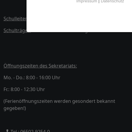
Impressum
|
Datenschutz
Schulleiter:
Stephan Schilling
Schulträger:
Landkreis Trier-Saarburg
Öffnungszeiten des Sekretariats:
Mo. - Do.: 8:00 - 16:00 Uhr
Fr.: 8:00 - 12:30 Uhr
(Ferienöffnungszeiten werden gesondert bekannt
gegeben!)
Tel.: 06502-9254-0