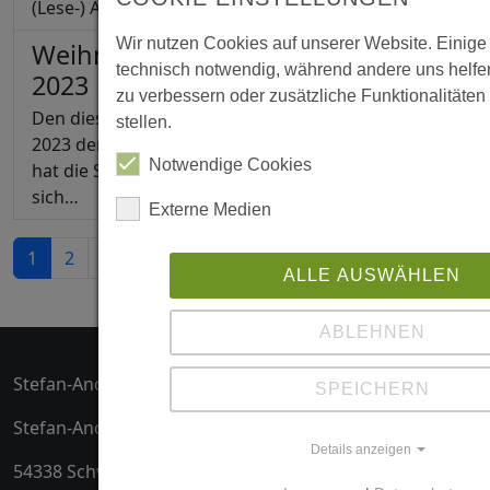
(Lese-) Abenteuer.“ …
Wir nutzen Cookies auf unserer Website. Einige
Weihnachtskarten-Wettbewerb
technisch notwendig, während andere uns helfe
2023
zu verbessern oder zusätzliche Funktionalitäten
Den diesjährigen Weihnachtskarten-Wettbewerb
stellen.
2023 der Stefan-Andres Realschule plus mit FOS,
Notwendige Cookies
hat die Schülerin Nikola Czubak (Klasse 8a) für
sich…
Externe Medien
…
1
2
3
»
ALLE AUSWÄHLEN
ABLEHNEN
Stefan-Andres-Realschule plus mit Fachoberschule
SPEICHERN
Stefan-Andres-Str. 1
Details anzeigen
54338 Schweich