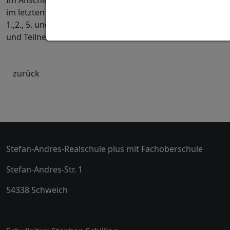
Im Anschluss an die Bundesjugendspiele belegten sie
im letzten Lauf bei den Mädchen einen überragenden
1.,2., 5. und 11. Platz von insgesamt 51 Teilnehmerinnen
und Teilnehmern. Wir sind sehr stolz auf euch!!!
zurück
Stefan-Andres-Realschule plus mit Fachoberschule
Stefan-Andres-Str. 1
54338 Schweich