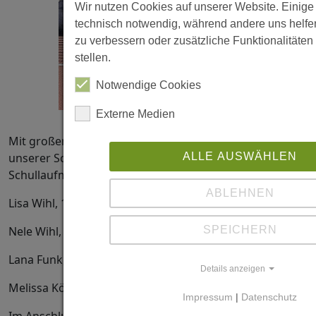
Wir nutzen Cookies auf unserer Website. Einige
technisch notwendig, während andere uns helfe
zu verbessern oder zusätzliche Funktionalitäten
stellen.
Notwendige Cookies
Externe Medien
Mit großem Erfolg nahmen folgende Schülerinnen
ALLE AUSWÄHLEN
unserer Schule an den gestrigen
Schullaufmeisterschaften teil.
ABLEHNEN
Lisa Wihl, 10a
SPEICHERN
Nele Wihl, 7c
Lana Funk, 9c
Details anzeigen
Melissa Köppinger, 10a
Impressum
|
Datenschutz