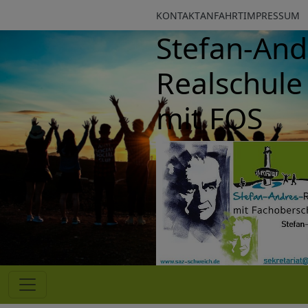
KONTAKT
ANFAHRT
IMPRESSUM
Stefan-Andres
Realschule plu
mit FOS