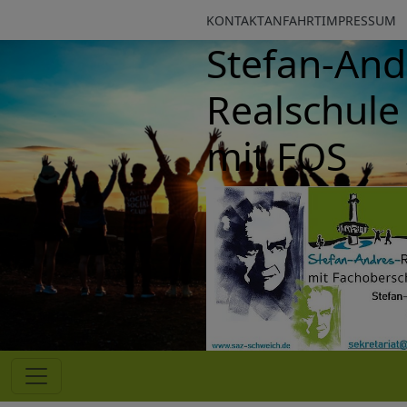
KONTAKT
ANFAHRT
IMPRESSUM
Stefan-Andres
Realschule pl
mit FOS